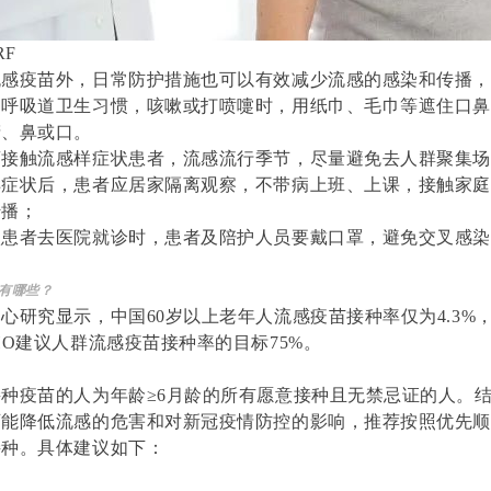
RF
流感疫苗外，日常防护措施也可以有效减少流感的感染和传播
的呼吸道卫生习惯，咳嗽或打喷嚏时，用纸巾、毛巾等遮住口
睛、鼻或口。
离接触流感样症状患者，流感流行季节，尽量避免去人群聚集
样症状后，患者应居家隔离观察，不带病上班、上课，接触家
传播；
状患者去医院就诊时，患者及陪护人员要戴口罩，避免交叉感
有哪些？
心研究显示，中国60岁以上老年人流感疫苗接种率仅为4.3%
HO建议人群流感疫苗接种率的目标75%
。
种疫苗的人为年龄≥6月龄的所有愿意接种且无禁忌证的人。
可能降低流感的危害和对新冠疫情防控的影响，推荐按照优先
接种。具体建议如下：