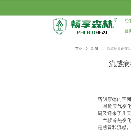
首页
产品介绍
空
首
首页
ꄲ
新闻
ꄲ
流感病毒正在
流感病
药明
康德内容
最近天气变化
周又迎来了几
气候冷热变化
是感冒和流感