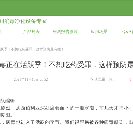
净化技术
典型案例
关于我们
间消毒净化设备专家
页
产品列表
检测报告影片
应用场景
Q&
活跃季！不想吃药受罪，这样预防最有效！
毒正在活跃季！不想吃药受罪，这样预防
浏览量：
515
2021年11月15日
20:52
ꄀ
ꄘ
团队编辑
剧烈，从西伯利亚深处席卷而下的一股寒潮，前几天才把小手
天暖阳。
，病毒也进入了活跃的季节。我们很容易被各种病毒感染，出
。