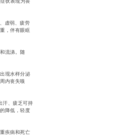
始症状表现为畏
重、虚弱、疲劳
严重，伴有眼眶
咳和流涕。随
睛出现水样分泌
周内丧失嗅
出汗、疲乏可持
量的降低，轻度
严重疾病和死亡