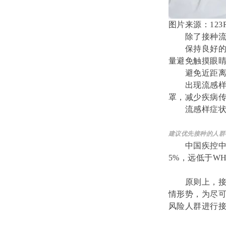
图片来源：
123
除了接种
保持良好
量避免触摸眼
避免近距
出现流感
罩，减少疾病
流感样症
建议优先接种的人群
中国疾控中
5%，远低于W
原则上，接
情形势，为尽
风险人群进行