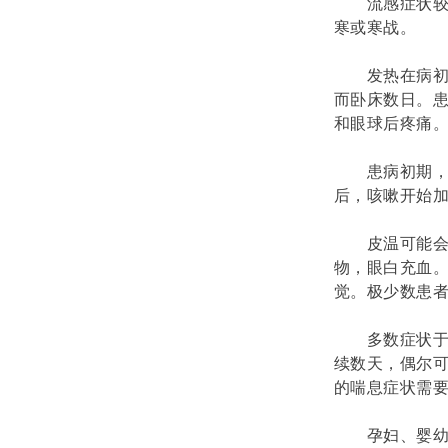
流感症状
寒或寒战。
发热在病初
而卧床数日。
和眼球后疼痛
患病初期
后，咳嗽开始
皮温可能
物，眼白充血
觉。极少数患
多数症状于
续数天，偶尔
的喘息症状需要
孕妇、婴