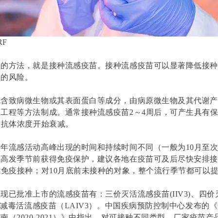
RF
效的方法，就是接种流感疫苗。接种流感疫苗可以显著降低接
症的风险。
包含致病微生物或其表面蛋白等成分，由病原微生物及其代谢
因工程等方法制成。
通常接种流感疫苗2～4周后，可产生具有
后抗体浓度开始衰减。
每年流感活动高峰出现的时间和持续时间不同（一般为
10月至
感高发季节前获得免疫保护，
建议各地在疫苗可及后尽快安排
成免疫接种；对10月底前未接种的对象，整个流行季节都可以
现已批准上市的流感疫苗有：三价灭活流感疫苗(IIV3)、四
三价减毒活流感疫苗（LAIV3）。中国疾病预防控制中心发布的
（2020-2021）》中指出，
对可接种不同类型、厂家疫苗产