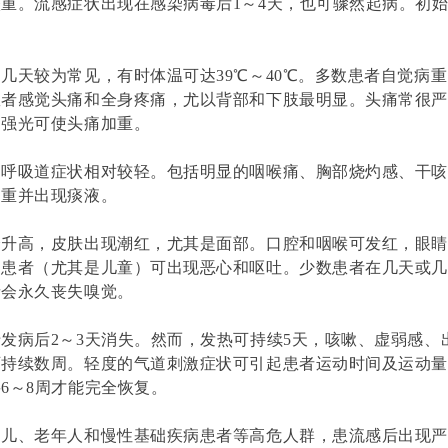
较重。
流感症状出现在感染病毒后1～4天，也可骤然起病。初
几天较为常见，有时体温可达39℃～40℃。多数患者自觉病
患者感觉头痛和全身疼痛，尤以背部和下肢最明显。头痛常很
。强光可使头痛加重。
，呼吸道症状相对较轻。包括明显的咽喉痛、胸部烧灼感、干
加重并出现痰液。
会升高，皮肤出现潮红，尤其是面部。口腔和咽喉可发红，眼
。患者（尤其是儿童）可出现恶心和呕吐。少数患者在几天或几
者会永久丧失嗅觉。
发病后2～3天消失。然而，发热可持续5天，咳嗽、虚弱感、
可持续数周。轻度的气道刺激症状可引起患者运动时间及运动
6～8周才能完全恢复。
幼儿、老年人和慢性基础疾病患者等高危人群，患流感后出现