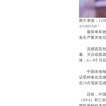
图片来源：
123
如何预防流感？
最简单有
发生严重并发
流感疫苗
毒、灭活或基
体，6～8个月
中国各地
证受种者在流
在10月底前完
目前，中国
（IIV4）和
预防接种技术指南