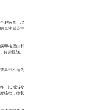
道合胞病毒、埃
道病毒性感染性
感病毒核蛋白和
，传染性强
。
痛或鼻部不适为
较多，以后渐变
轻度咳嗽，症状