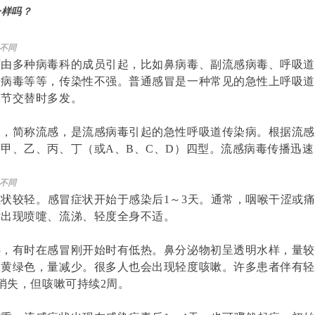
一样吗？
不同
可由多种病毒科的成员引起，比如鼻病毒、副流感病毒、呼吸
奇病毒等等，传染性不强。
普通感冒
是一种常见的急性上呼吸
季节交替时多发
。
冒，简称流感，是流感病毒引起的急性呼吸道传染病。根据流
甲、乙、丙、丁（或A、B、C、D）四型。
流感病毒传播迅速
不同
症状较轻。
感冒症状开始于感染后1～3天。通常，咽喉干涩或
后出现喷嚏、流涕、轻度全身不适。
热，有时在感冒刚开始时有低热。鼻分泌物初呈透明水样，量
的黄绿色，量减少。很多人也会出现轻度咳嗽。许多患者伴有
天消失，但咳嗽可持续2周。